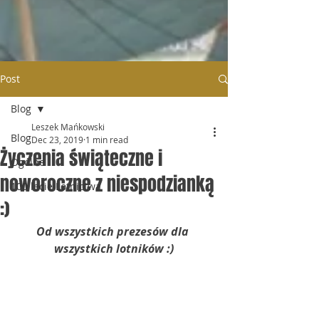
Post
Blog
Leszek Mańkowski
Blog
Dec 23, 2019
1 min read
Życzenia świąteczne i
Ogólne
noworoczne z niespodzianką
100 lecie Lotnictwa
:)
Od wszystkich prezesów dla 
wszystkich lotników :)