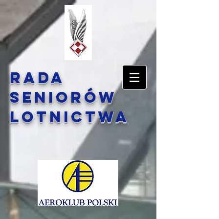
Rada
Seniorów
Lotnictwa