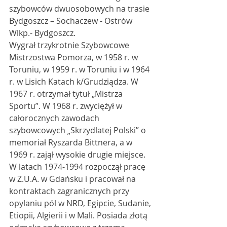
szybowców dwuosobowych na trasie 
Bydgoszcz – Sochaczew - Ostrów 
Wlkp.- Bydgoszcz.
Wygrał trzykrotnie Szybowcowe 
Mistrzostwa Pomorza, w 1958 r. w 
Toruniu, w 1959 r. w Toruniu i w 1964 
r. w Lisich Katach k/Grudziądza. W 
1967 r. otrzymał tytuł „Mistrza 
Sportu”. W 1968 r. zwyciężył w 
całorocznych zawodach 
szybowcowych „Skrzydlatej Polski” o 
memoriał Ryszarda Bittnera, a w 
1969 r. zajął wysokie drugie miejsce.
W latach 1974-1994 rozpoczął pracę 
w Z.U.A. w Gdańsku i pracował na 
kontraktach zagranicznych przy 
opylaniu pól w NRD, Egipcie, Sudanie, 
Etiopii, Algierii i w Mali. Posiada złotą 