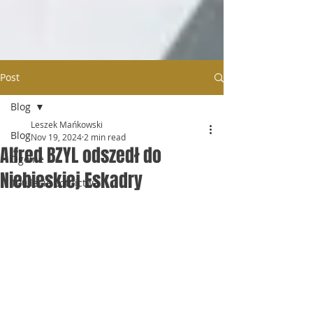
Post
Blog
Leszek Mańkowski
Blog
Nov 19, 2024
2 min read
Alfred BZYL odszedł do
Ogólne
Niebieskiej Eskadry
100 lecie Lotnictwa