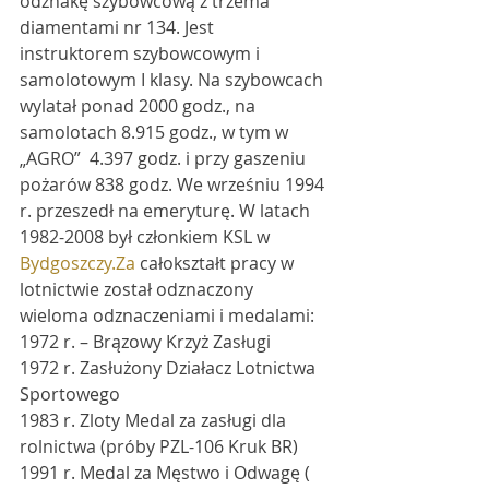
odznakę szybowcową z trzema 
diamentami nr 134. Jest 
instruktorem szybowcowym i 
samolotowym I klasy. Na szybowcach 
wylatał ponad 2000 godz., na 
samolotach 8.915 godz., w tym w 
„AGRO”  4.397 godz. i przy gaszeniu 
pożarów 838 godz. We wrześniu 1994 
r. przeszedł na emeryturę. W latach 
1982-2008 był członkiem KSL w 
Bydgoszczy.Za
 całokształt pracy w 
lotnictwie został odznaczony 
wieloma odznaczeniami i medalami:
1972 r. – Brązowy Krzyż Zasługi
1972 r. Zasłużony Działacz Lotnictwa 
Sportowego
1983 r. Zloty Medal za zasługi dla 
rolnictwa (próby PZL-106 Kruk BR)
1991 r. Medal za Męstwo i Odwagę ( 