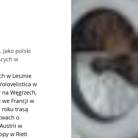
 Jako polski 
ących w 
h w Lesznie 
olovelistica w 
r na Węgrzech, 
 we Francji w 
 roku trasą 
twach o 
Austrii w 
py w Rieti 