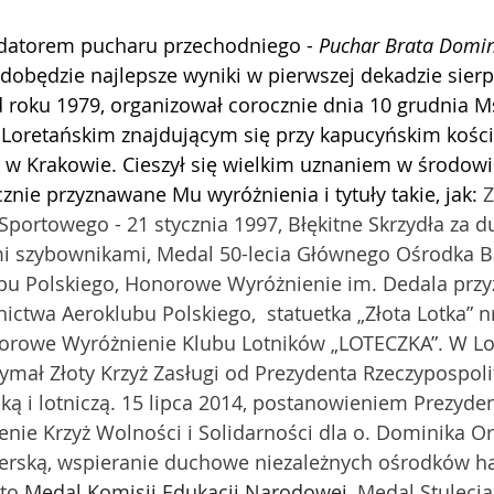
ndatorem pucharu przechodniego - 
Puchar Brata Domi
zdobędzie najlepsze wyniki w pierwszej dekadzie sier
 roku 1979, organizował corocznie dnia 10 grudnia Ms
Loretańskim znajdującym się przy kapucyńskim kości
 Krakowie. Cieszył się wielkim uznaniem w środowis
znie przyznawane Mu wyróżnienia i tytuły takie, jak: 
Z
Sportowego - 21 stycznia 1997, Błękitne Skrzydła za d
mi szybownikami, Medal 50-lecia Głównego Ośrodka B
ubu Polskiego, Honorowe Wyróżnienie im. Dedala prz
ctwa Aeroklubu Polskiego,  statuetka „Złota Lotka” n
orowe Wyróżnienie Klubu Lotników „LOTECZKA”. W Lo
ymał Złoty Krzyż Zasługi od Prezydenta Rzeczypospolit
ką i lotniczą. 15 lipca 2014, postanowieniem Prezyden
nie Krzyż Wolności i Solidarności dla o. Dominika O
cerską, wspieranie duchowe niezależnych ośrodków ha
to 
Medal Komisji Edukacji Narodowej, 
Medal Stulecia