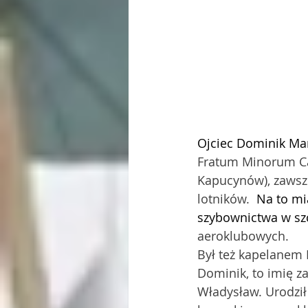
Ojciec Dominik Ma
Fratum Minorum Ca
Kapucynów), zawsze
lotników.  
Na to mi
szybownictwa w szc
aeroklubowych. 
Był też kapelanem 
Dominik, to imię z
Władysław. Urodził