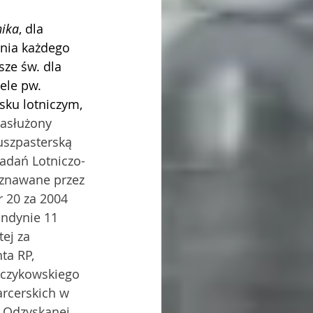
nika
, dla 
pnia każdego 
ze św. dla 
ele pw. 
ku lotniczym, 
asłużony 
uszpasterską 
adań Lotniczo-
yznawane przez 
r 20 za 2004 
ndynie 11 
ej za 
ta RP, 
rczykowskiego 
rcerskich w 
 Odzyskanej 