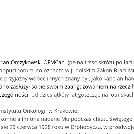
rian Orczykowski OFMCap. (
pełna treść skrótu po łaci
ppucinorum, co oznacza w j. polskim Zakon Braci Mn
 przyjazny wobec innych znany był, jako kapelan harc
ano zasłużył sobie swoim zaangażowaniem na rzecz h
zególności  
od dziesiątków lat goszcząc na lotniskac
Instytutu Onkologii w Krakowie.
akonne a imiona nadane Mu podczas chrztu świętego 
 się 29 czerwca 1928 roku w Drohobyczu, w przedwoj