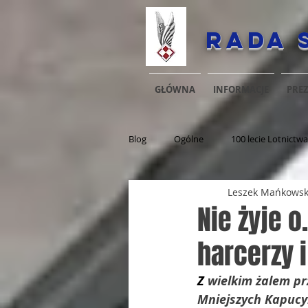
Rada 
GŁÓWNA
INFORMACJE
PRE
Blog
Ogólne
100 lecie Lotnictwa
Leszek Mańkowsk
Nie żyje 
harcerzy 
Z 
wielkim żalem p
Mniejszych Kapucy