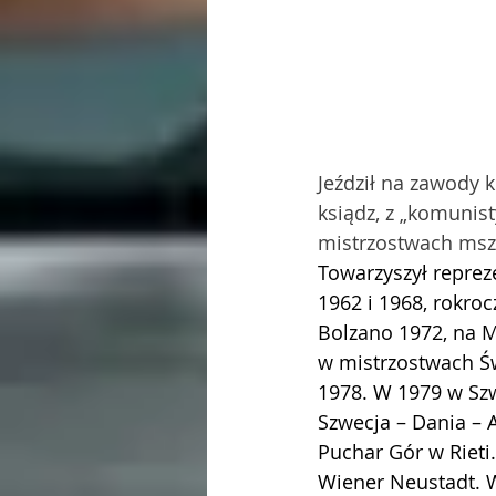
Jeździł na zawody k
ksiądz, z „komunis
mistrzostwach msze
Towarzyszył reprez
1962 i 1968, rokroc
Bolzano 1972, na M
w mistrzostwach Św
1978. W 1979 w Szw
Szwecja – Dania – 
Puchar Gór w Rieti.
Wiener Neustadt. W