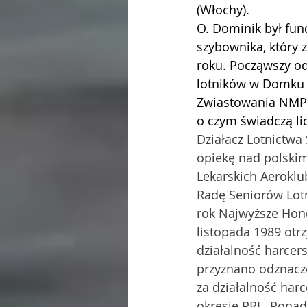
(Włochy).
O. Dominik był fu
szybownika, który 
roku. Począwszy od
lotników w Domku 
Zwiastowania NMP w
o czym świadczą lic
Działacz Lotnictwa 
opiekę nad polski
Lekarskich Aerokl
Radę Seniorów Lotni
rok Najwyższe Hon
listopada 1989 otrz
działalność harcers
przyznano odznacze
za działalność har
okresie PRL. Ponad