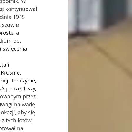
obotnik. W 
kę kontynuował 
eśnia 1945 
iszowie 
roste, a 
udium oo. 
 święcenia 
 
ta i 
Krośnie, 
ej, Tenczynie, 
 po raz 1-szy, 
otowanym przez 
 uwagi na wadę 
okazji, aby się 
z tych lotów, 
otował na 