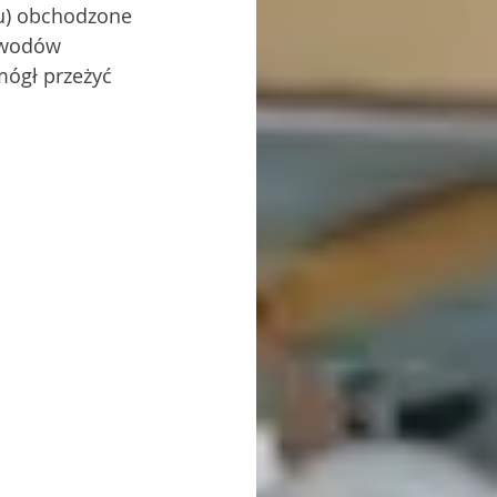
iu) obchodzone 
awodów 
mógł przeżyć 