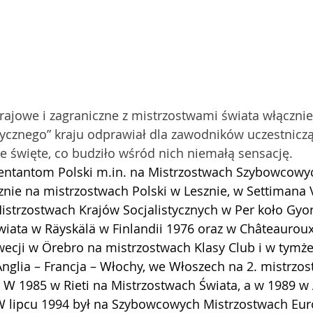
rajowe i zagraniczne z mistrzostwami świata włącznie.
tycznego” kraju odprawiał dla zawodników uczestnicz
 święte, co budziło wśród nich niemałą sensację.
entantom Polski 
m.in
. na Mistrzostwach Szybowcowyc
znie na mistrzostwach Polski w Lesznie, w Settimana V
istrzostwach Krajów Socjalistycznych w Per koło Gyo
iata w Räyskälä w Finlandii 1976 oraz w Châteauroux
ecji w Örebro na mistrzostwach Klasy Club i w tymże
Anglia – Francja – Włochy, we Włoszech na 2. mistrzos
 W 1985 w Rieti na Mistrzostwach Świata, a w 1989 w 
 lipcu 1994 był na Szybowcowych Mistrzostwach Euro