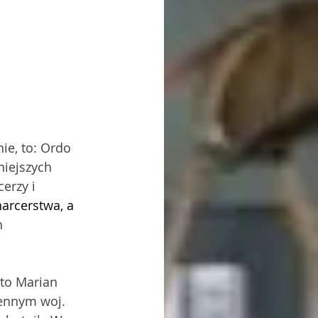
nie, to: Ordo 
iejszych 
erzy i 
arcerstwa, a 
h 
to Marian 
ennym woj. 