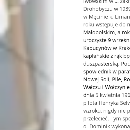
lwowskim w … zakła
Drohobyczu w 1939 
w Męcinie k. Liman
roku wstępuje do 
n
Małopolskim, a rok
uroczyste 9 wrześni
Kapucynów w Krakow
kapłańskie z rąk b
duszpasterską. Poc
spowiednik 
w para
Nowej Soli, Pile, 
Wałczu i Wołczynie
dnia 
5 kwietnia 19
pilota Henryka Sel
wzroku, nigdy nie p
przelecieć. Tym sp
o. Dominik wykonał