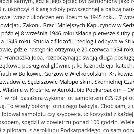
dzie karnym, gdzie jego ojciec był zatrudniony jako r
r. ukończył 4 klasę szkoły powszechnej a dalszą nau
owej wraz z ukończeniem liceum w 1945 roku.  7 wrz
owicjatu Zakonu Braci Mniejszych Kapucynów w Sędz
 później 8 września 1946 roku składa pierwsze śluby p
a 1949 roku. Studia z filozofii i teologii odbywa w St
ie, gdzie następnie otrzymuje 20 czerwca 1954 roku
pa Franciszka Jopa, rozpoczynając swoją długa posługę
zątkowo posługiwał głównie jako kaznodzieja, kateche
fiach w Bolkowie, Gorzowie Wielkopolskim, Krakowie, 
Rozwadowie, Sędziszowie Małopolskim, Skomielnej Czarn
. 
Właśnie w Krośnie, w Aeroklubie Podkarpackim – CWS
61 w roli pasażera wykonał lot samolotem 
CSS-13
 pil
wę. To wtedy połknął lotniczego bakcyla. Choć sam, z
ilotował samolotu czy szybowca, to korzystał z każdej 
osobem, spędził w powietrzu ponad 100 godzin. Wiele 
 z pilotami z Aeroklubu Podkarpackiego, co sam odn