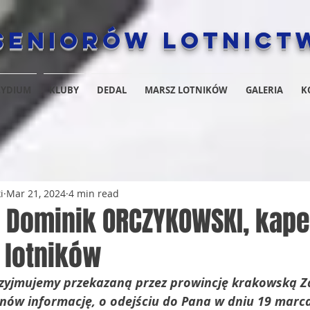
Seniorów Lotnict
ZYDIUM
KLUBY
DEDAL
MARSZ LOTNIKÓW
GALERIA
K
i
Mar 21, 2024
4 min read
o. Dominik ORCZYKOWSKI, kape
i lotników
rzyjmujemy przekazaną przez prowincję krakowską Z
nów informację, o odejściu do Pana w dniu 19 marca