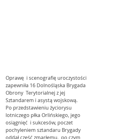
Oprawę  i scenografię uroczystości 
zapewniła 16 Dolnośląska Brygada 
Obrony  Terytorialnej z jej 
Sztandarem i asystą wojskową. 
Po przedstawieniu życiorysu 
lotniczego płka Orlińskiego, jego 
osiągnięć  i sukcesów, poczet 
pochyleniem sztandaru Brygady 
oddał cześć zmarłemu,  po czym 