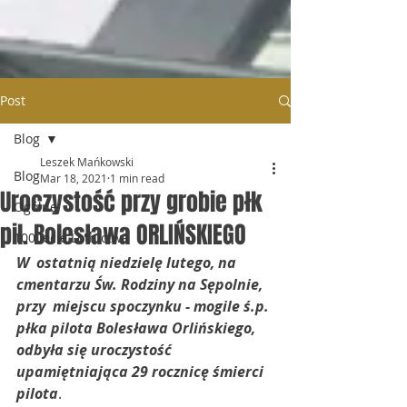
Post
Blog
Leszek Mańkowski
Blog
Mar 18, 2021
1 min read
Uroczystość przy grobie płk
Ogólne
pil. Bolesława ORLIŃSKIEGO
100 lecie Lotnictwa
W  ostatnią niedzielę lutego, na 
cmentarzu Św. Rodziny na Sępolnie, 
przy  miejscu spoczynku - mogile ś.p. 
płka pilota Bolesława Orlińskiego,  
odbyła się uroczystość 
upamiętniająca 29 rocznicę śmierci 
pilota
. 