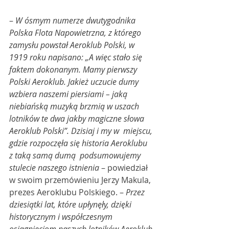
– 
W ósmym numerze dwutygodnika 
Polska Flota Napowietrzna, z którego  
zamysłu powstał Aeroklub Polski, w 
1919 roku napisano: „A więc stało się  
faktem dokonanym. Mamy pierwszy 
Polski Aeroklub. Jakież uczucie dumy  
wzbiera naszemi piersiami – jaką 
niebiańską muzyką brzmią w uszach  
lotników te dwa jakby magiczne słowa 
Aeroklub Polski”. Dzisiaj i my w  miejscu, 
gdzie rozpoczęła się historia Aeroklubu 
z taką samą dumą  podsumowujemy 
stulecie naszego istnienia
 – powiedział 
w swoim przemówieniu Jerzy Makula, 
prezes Aeroklubu Polskiego. – 
Przez  
dziesiątki lat, które upłynęły, dzięki 
historycznym i współczesnym  
osiągnięciom naszych lotników Aeroklub 