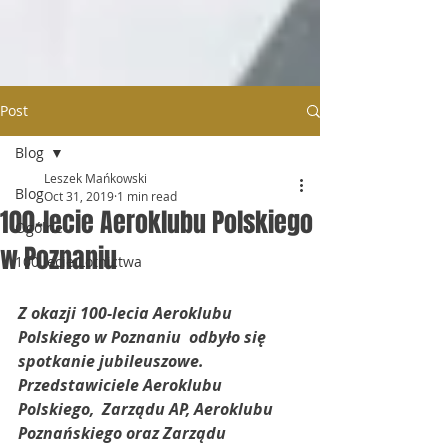
Post
Blog
Leszek Mańkowski
Blog
Oct 31, 2019
1 min read
100-lecie Aeroklubu Polskiego
Ogólne
w Poznaniu
100 lecie Lotnictwa
Z okazji 100-lecia Aeroklubu 
Polskiego w Poznaniu  odbyło się 
spotkanie jubileuszowe. 
Przedstawiciele Aeroklubu 
Polskiego,  Zarządu AP, Aeroklubu 
Poznańskiego oraz Zarządu 