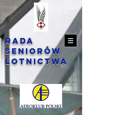
Rada
Seniorów
Lotnictwa