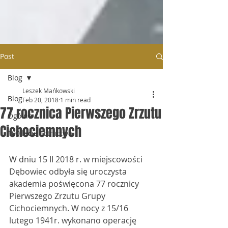
Post
Blog
Leszek Mańkowski
Blog
Feb 20, 2018
1 min read
77 rocznica Pierwszego Zrzutu
Ogólne
Cichociemnych
100 lecie Lotnictwa
W dniu 15 II 2018 r. w miejscowości 
Dębowiec odbyła się uroczysta 
akademia poświęcona 77 rocznicy  
Pierwszego Zrzutu Grupy 
Cichociemnych. W nocy z 15/16 
lutego 1941r. wykonano operację 