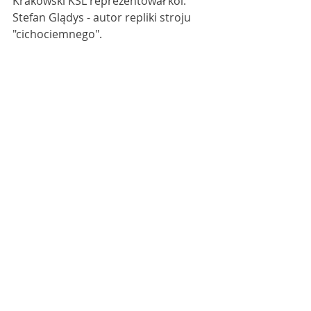
Krakowski KSL reprezentował kol. 
Stefan Glądys - autor repliki stroju 
"cichociemnego".