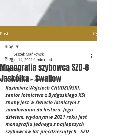
Post
Blog
Leszek Mańkowski
Blog
Jul 14, 2021
1 min read
Monografia szybowca SZD-8
Ogólne
Jaskółka - Swallow
100 lecie Lotnictwa
Kazimierz Wojciech CHUDZIŃSKI, 
senior lotnictwa z Bydgoskiego KSl 
znany jest w świecie lotniczym z 
zamiłowania do historii. Jego 
dziełem, wydanym w 2021 roku jest 
monografia jednego z najlepszych 
szybowców lat pięćdziesiątych - SZD 