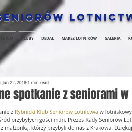
Seniorów Lotnict
ZYDIUM
KLUBY
DEDAL
MARSZ LOTNIKÓW
GALERIA
K
i
Jan 22, 2018
1 min read
e spotkanie z seniorami w
nie z 
Rybnicki Klub Seniorów Lotnictwa
 w lotniskow
śród przybyłych gości m.in. Prezes Rady Seniorów Lot
z małżonką, którzy przybyli do nas z Krakowa. Dzięku