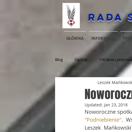
Rada 
GŁÓWNA
INFORMACJE
PRE
Blog
Ogólne
100 lecie Lotnictwa
Leszek Mańkowsk
Noworoczn
Updated:
Jan 23, 2018
Noworoczne spotka
"Podniebienie"
.  W
Leszek  Mańkowski 