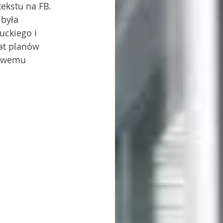
ekstu na FB. 
była 
ckiego i 
at planów 
rowemu 