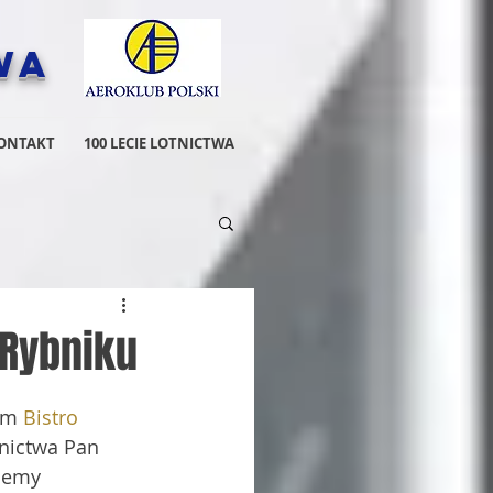
wa
ONTAKT
100 LECIE LOTNICTWA
 Rybniku
ym 
Bistro 
nictwa Pan 
jemy  