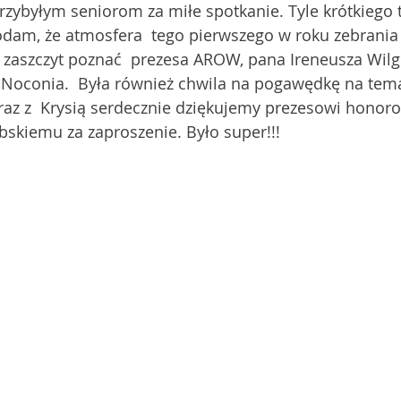
rzybyłym seniorom za miłe spotkanie. Tyle krótkiego t
odam, że atmosfera  tego pierwszego w roku zebrania 
zaszczyt poznać  prezesa AROW, pana Ireneusza Wilgu
 Noconia.  Była również chwila na pogawędkę na tem
raz z  Krysią serdecznie dziękujemy prezesowi hono
kiemu za zaproszenie. Było super!!! 