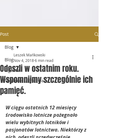
Post
Blog
Leszek Mańkowski
Blog
Nov 4, 2018
6 min read
Odeszli w ostatnim roku.
Ogólne
Wspomnijmy szczególnie ich
100 lecie Lotnictwa
pamięć.
W ciągu ostatnich 12 miesięcy 
środowisko lotnicze pożegnało  
wielu wybitnych lotników i 
pasjonatów lotnictwa. Niektórzy z 
nich  odeszli przedwcześnie 