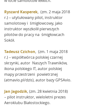
w locie samolotów lekkich.
Ryszard Kasperek
,  (zm. 2 maja 2018 
r.) – utytułowany pilot, instruktor 
samolotowy i  śmigłowcowy, jako 
instruktor wyszkolił pierwszych 
pilotów do pracy na  śmigłowcach 
Sokół.
Tadeusz Czichon
,  (zm. 1 maja 2018 
r.) – współtwórca polskiej czarnej 
skrzynki, autor  Naszych Trawników, 
ikona polskiego IT, autor polskiej 
mapy przestrzeni  powietrznej 
(atmavio.pl/dzis), autor bazy GPSAvio.
Jan Jagodzik
, (zm. 28 kwietnia 2018) 
– pilot instruktor, wieloletni prezes 
Aeroklubu Białostockiego.