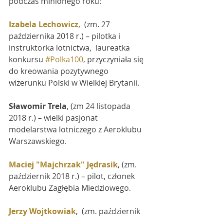
podczas minionego roku:
Izabela Lechowicz
,  (zm. 27 
października 2018 r.) – pilotka i 
instruktorka lotnictwa,  laureatka 
konkursu 
#Polka100
, przyczyniała się 
do kreowania pozytywnego  
wizerunku Polski w Wielkiej Brytanii.
Sławomir Trela
, (zm 24 listopada 
2018 r.) – wielki pasjonat 
modelarstwa lotniczego z Aeroklubu 
Warszawskiego.
Maciej "Majchrzak" Jędrasik
, (zm. 
październik 2018 r.) – pilot, członek 
Aeroklubu Zagłębia Miedziowego.
Jerzy Wojtkowiak
,  (zm. październik 