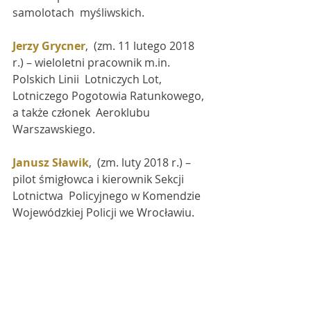
samolotach  myśliwskich.
Jerzy Grycner
,  (zm. 11 lutego 2018 
r.) – wieloletni pracownik m.in. 
Polskich Linii  Lotniczych Lot, 
Lotniczego Pogotowia Ratunkowego, 
a także członek  Aeroklubu 
Warszawskiego.
Janusz Sławik
,  (zm. luty 2018 r.) – 
pilot śmigłowca i kierownik Sekcji 
Lotnictwa  Policyjnego w Komendzie 
Wojewódzkiej Policji we Wrocławiu. 
Współtwórca  lotnictwa w Policji. Jako 
pierwszy w historii otrzymał 
najwyższe  honorowe wyróżnienie 
lotnicze w kraju – "Błękitne Skrzydła".