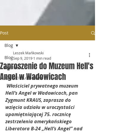
Post
Blog
Leszek Mańkowski
Blog
Sep 9, 2019
1 min read
Zaproszenie do Muzeum Hell's
Ogólne
Angel w Wadowicach
100 lecie Lotnictwa
Właściciel prywatnego muzeum 
Hell’s Angel w Wadowicach, pan 
Zygmunt KRAUS, zaprasza do  
wzięcia udziału w uroczystości 
upamiętniającej 75. rocznicę  
zestrzelenia amerykańskiego 
Liberatora B-24 „Hell’s Angel” nad  