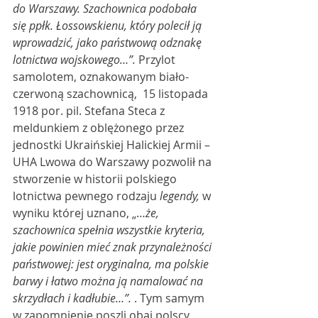
do Warszawy. Szachownica podobała 
się ppłk. Łossowskienu, który polecił ją 
wprowadzić, jako państwową odznakę 
lotnictwa wojskowego…”.
 Przylot 
samolotem, oznakowanym biało-
czerwoną szachownicą,  15 listopada 
1918 por. pil. Stefana Steca z 
meldunkiem z oblężonego przez 
jednostki Ukraińskiej Halickiej Armii – 
UHA Lwowa do Warszawy pozwolił na 
stworzenie w historii polskiego 
lotnictwa pewnego rodzaju 
legendy,
 w 
wyniku której uznano, „…
że, 
szachownica spełnia wszystkie kryteria, 
jakie powinien mieć znak przynależności 
państwowej: jest oryginalna, ma polskie 
barwy i łatwo można ją namalować na 
skrzydłach i kadłubie…”. 
. Tym samym 
w zapomnienie poszli obaj polscy 