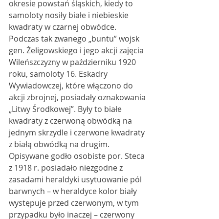
okresie powstań śląskich, kiedy to 
samoloty nosiły białe i niebieskie 
kwadraty w czarnej obwódce. 
Podczas tak zwanego „buntu” wojsk 
gen. Żeligowskiego i jego akcji zajęcia 
Wileńszczyzny w październiku 1920 
roku, samoloty 16. Eskadry 
Wywiadowczej, które włączono do 
akcji zbrojnej, posiadały oznakowania 
„Litwy Środkowej”. Były to białe 
kwadraty z czerwoną obwódką na 
jednym skrzydle i czerwone kwadraty 
z białą obwódką na drugim.
Opisywane godło osobiste por. Steca 
z 1918 r. posiadało niezgodne z 
zasadami heraldyki usytuowanie pól 
barwnych – w heraldyce kolor biały 
występuje przed czerwonym, w tym 
przypadku było inaczej – czerwony 