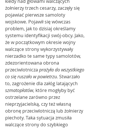
kiedy nad głowami walczących 
żołnierzy trzech cesarzy, zaczęły się 
pojawiać pierwsze samoloty 
wojskowe. Pojawił się wówczas 
problem, jak to dzisiaj określamy 
systemu identyfikacji swój-obcy. Jako, 
że w początkowym okresie wojny 
walczące strony wykorzystywały 
nierzadko te same typy samolotów, 
zdezorientowana obrona 
przeciwlotnicza 
prażyła do wszystkiego 
co się ruszało w powietrzu.
 Stwarzało 
to, zagrożenie dla załóg latających 
szmatopłatów
, które mogłyby być 
ostrzelane zarówno przez 
nieprzyjacielską, czy też własną 
obronę przeciwlotniczą lub żołnierzy 
piechoty. Taka sytuacja zmusiła 
walczące strony do szybkiego 