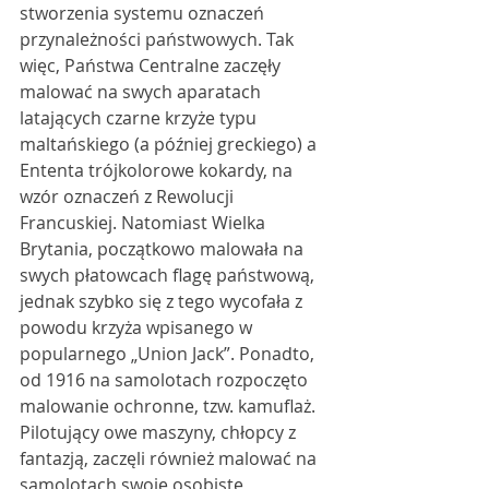
stworzenia systemu oznaczeń 
przynależności państwowych. Tak 
więc, Państwa Centralne zaczęły 
malować na swych aparatach 
latających czarne krzyże typu 
maltańskiego (a później greckiego) a 
Ententa trójkolorowe kokardy, na 
wzór oznaczeń z Rewolucji 
Francuskiej. Natomiast Wielka 
Brytania, początkowo malowała na 
swych płatowcach flagę państwową, 
jednak szybko się z tego wycofała z 
powodu krzyża wpisanego w 
popularnego „Union Jack”. Ponadto, 
od 1916 na samolotach rozpoczęto 
malowanie ochronne, tzw. kamuflaż. 
Pilotujący owe maszyny, chłopcy z 
fantazją, zaczęli również malować na 
samolotach swoje osobiste 