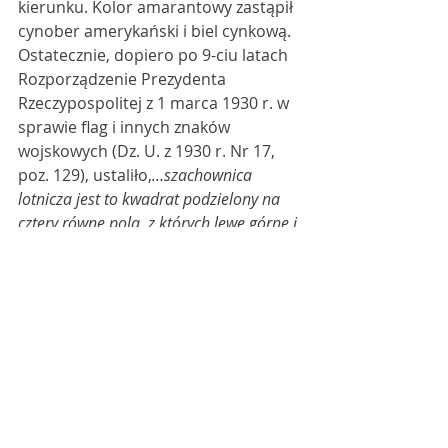
kierunku. Kolor amarantowy zastąpił 
cynober amerykański i biel cynkową. 
Ostatecznie, dopiero po 9-ciu latach 
Rozporządzenie Prezydenta 
Rzeczypospolitej z 1 marca 1930 r. w 
sprawie flag i innych znaków 
wojskowych (Dz. U. z 1930 r. Nr 17, 
poz. 129), ustaliło,
…szachownica 
lotnicza jest to kwadrat podzielony na 
cztery równe pola, z których lewe górne i 
prawe dolne są barwy czerwonej z białą 
obwódką, lewe dolne i prawe górne 
barwy białej z obwódką czerwoną. 
Stosunek obwódek do pola wynosi 1:5”.