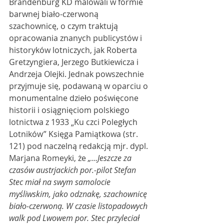
Brandenburg KD malowali w formie 
barwnej biało-czerwoną 
szachownicę, o czym traktują 
opracowania znanych publicystów i 
historyków lotniczych, jak Roberta 
Gretzyngiera, Jerzego Butkiewicza i 
Andrzeja Olejki. Jednak powszechnie 
przyjmuje się, podawaną w oparciu o 
monumentalne dzieło poświęcone 
historii i osiągnięciom polskiego 
lotnictwa z 1933 „Ku czci Poległych 
Lotników” Księga Pamiątkowa (str. 
121) pod naczelną redakcją mjr. dypl. 
Marjana Romeyki, że 
„…Jeszcze za 
czasów austrjackich por.-pilot Stefan 
Stec miał na swym samolocie 
myśliwskim, jako odznakę, szachownicę 
biało-czerwoną. W czasie listopadowych 
walk pod Lwowem por. Stec przyleciał 