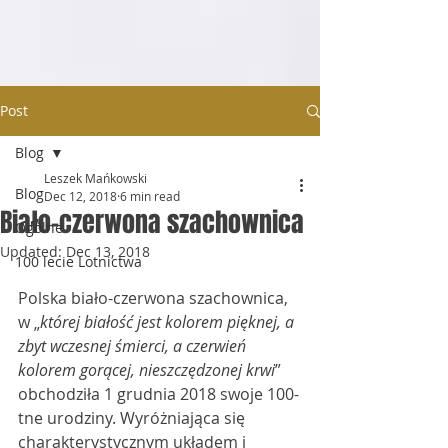
Post
Blog
Leszek Mańkowski
Blog
Dec 12, 2018
6 min read
Biało-czerwona szachownica
Ogólne
Updated:
Dec 13, 2018
100 lecie Lotnictwa
Polska biało-czerwona szachownica, 
w „
której białość jest kolorem pięknej, a 
zbyt wczesnej śmierci, a czerwień 
kolorem gorącej, nieszczędzonej krwi
” 
obchodziła 1 grudnia 2018 swoje 100-
tne urodziny. Wyróżniająca się 
charakterystycznym układem i 