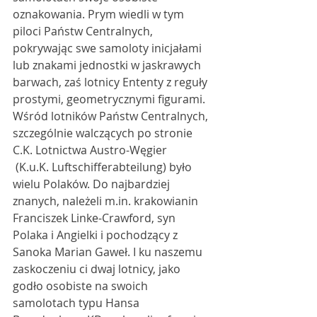
oznakowania. Prym wiedli w tym 
piloci Państw Centralnych, 
pokrywając swe samoloty inicjałami 
lub znakami jednostki w jaskrawych 
barwach, zaś lotnicy Ententy z reguły 
prostymi, geometrycznymi figurami. 
Wśród lotników Państw Centralnych, 
szczególnie walczących po stronie 
C.K. Lotnictwa Austro-Węgier 
 (K.u.K. Luftschifferabteilung) było 
wielu Polaków. Do najbardziej 
znanych, należeli m.in. krakowianin 
Franciszek Linke-Crawford, syn 
Polaka i Angielki i pochodzący z 
Sanoka Marian Gaweł. I ku naszemu 
zaskoczeniu ci dwaj lotnicy, jako 
godło osobiste na swoich 
samolotach typu Hansa 