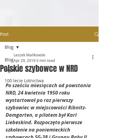
Post
Blog
Leszek Mańkowski
Blog
Apr 29, 2019
3 min read
Polskie szybowce w NRD
Ogólne
100 lecie Lotnictwa
Po sześciu miesiącach od powstania 
NRD, 24 kwietnia 1950 roku 
wystartował po raz pierwszy 
szybowiec w miejscowości Ribnitz-
Damgarten, a pilotem był Karl 
Liebeskind. Rozpoczęto pierwsze 
szkolenie na poniemieckich 
szybowcach SG-38 i Grunau Baby II.