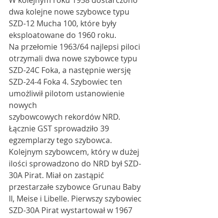
W kolejnym roku 1958 dostarczono 
dwa kolejne nowe szybowce typu 
SZD-12 Mucha 100, które były 
eksploatowane do 1960 roku.
Na przełomie 1963/64 najlepsi piloci 
otrzymali dwa nowe szybowce typu 
SZD-24C Foka, a następnie wersję 
SZD-24-4 Foka 4. Szybowiec ten 
umożliwił pilotom ustanowienie 
nowych
szybowcowych rekordów NRD. 
Łącznie GST sprowadziło 39 
egzemplarzy tego szybowca. 
Kolejnym szybowcem, który w dużej 
ilości sprowadzono do NRD był SZD-
30A Pirat. Miał on zastąpić 
przestarzałe szybowce Grunau Baby 
II, Meise i Libelle. Pierwszy szybowiec 
SZD-30A Pirat wystartował w 1967 