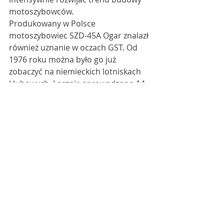
motoszybowców. 
Produkowany w Polsce 
motoszybowiec SZD-45A Ogar znalazł 
również uznanie w oczach GST. Od 
1976 roku można było go już 
zobaczyć na niemieckich lotniskach 
klubowych. Łącznie sprowadzono 14 
egzemplarzy tego typu który służył 
głównie do nauki pilotażu. 
Rok 1977 przyniósł dla GST dwa 
nowe szybowce klasy otwartej, SZD-
42 Jantar 2, a rok później 
dostarczono jeszcze pięć 
egzemplarzy wersji SZD-42-2B Jantar 
2B. Łącznie sprowadzono do NRD 
siedem egzemplarzy obu wersji. 
W 1983 roku również rozpoczęto 
sukcesywnie dostawy nowego 